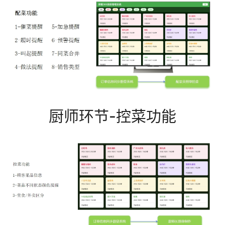
厨师环节-控菜功能